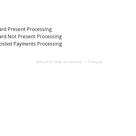
ard Present Processing
ard Not Present Processing
osted Payments Processing
Exécuté à l’aide de Hund.io
Français